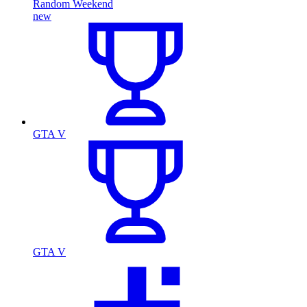
Random Weekend
new
GTA V
GTA V