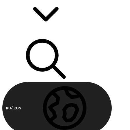
RO
RON