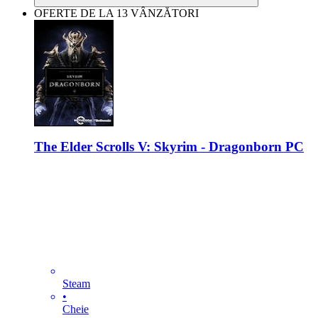
OFERTE DE LA 13 VÂNZĂTORI
The Elder Scrolls V: Skyrim - Dragonborn PC
Steam
•
Cheie