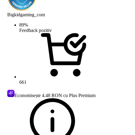
Bigkidgaming_com
89
%
Feedback pozitiv
661
Economisește
4.48 RON
cu Plus Premium