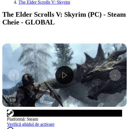
The Elder Scrolls V: Skyrim
The Elder Scrolls V: Skyrim (PC) - Steam
Cheie - GLOBAL
1
/
16
Platformă
:
Steam
Verifică ghidul de activare