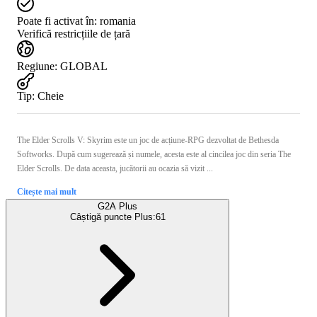
Poate fi activat în:
romania
Verifică restricțiile de țară
Regiune
:
GLOBAL
Tip
:
Cheie
The Elder Scrolls V: Skyrim este un joc de acțiune-RPG dezvoltat de Bethesda
Softworks. După cum sugerează și numele, acesta este al cincilea joc din seria The
Elder Scrolls. De data aceasta, jucătorii au ocazia să vizit ...
Citește mai mult
G2A Plus
Câștigă puncte Plus:
61