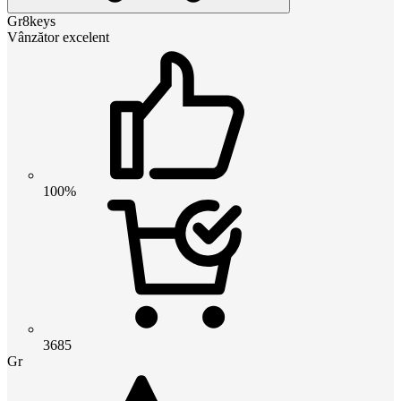
Gr8keys
Vânzător excelent
100%
3685
Gr