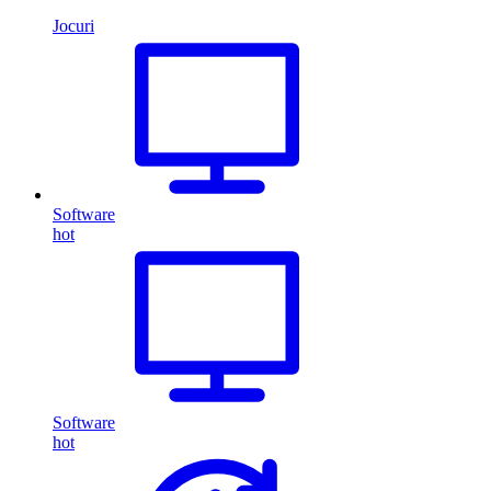
Jocuri
Software
hot
Software
hot