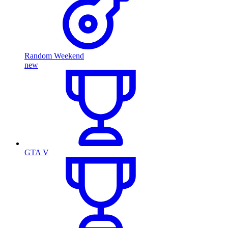
Random Weekend
new
GTA V