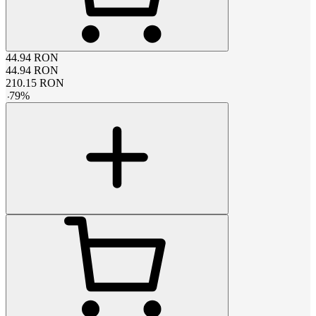
44.94
RON
44.94
RON
210.15
RON
-
79
%