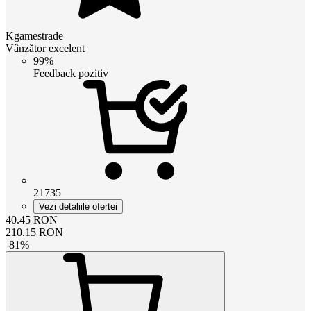
Kgamestrade
Vânzător excelent
99%
Feedback pozitiv
21735
Vezi detaliile ofertei
40.45
RON
210.15
RON
-
81
%