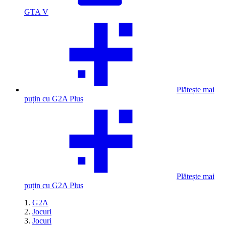
GTA V
Plătește mai
puțin cu G2A Plus
Plătește mai
puțin cu G2A Plus
G2A
Jocuri
Jocuri