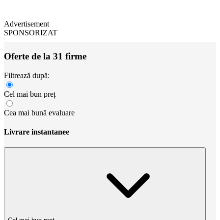
Advertisement
SPONSORIZAT
Oferte de la 31 firme
Filtrează după:
Cel mai bun preț
Cea mai bună evaluare
Livrare instantanee