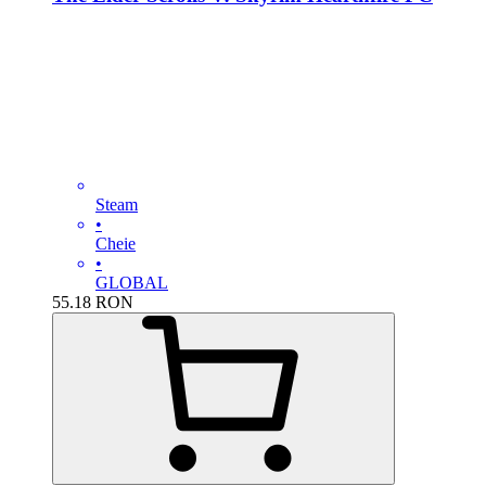
Steam
•
Cheie
•
GLOBAL
55.18
RON