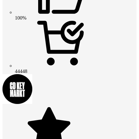
100%
44448