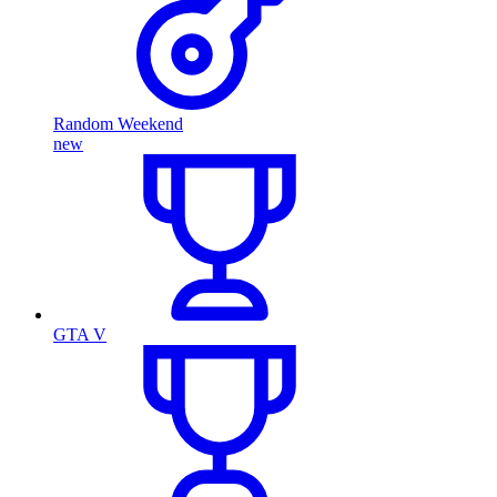
Random Weekend
new
GTA V