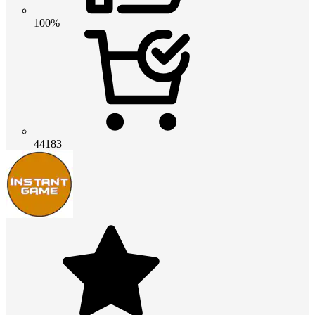
100%
44183