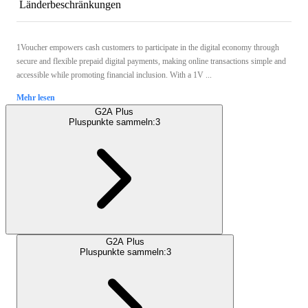
Länderbeschränkungen
1Voucher empowers cash customers to participate in the digital economy through
secure and flexible prepaid digital payments, making online transactions simple and
accessible while promoting financial inclusion. With a 1V ...
Mehr lesen
G2A Plus
Pluspunkte sammeln:
3
G2A Plus
Pluspunkte sammeln:
3