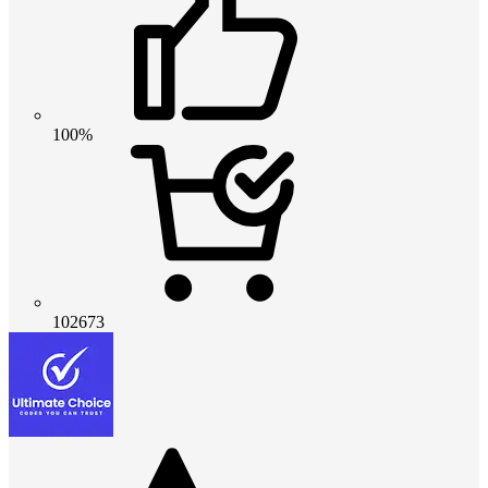
100%
102673