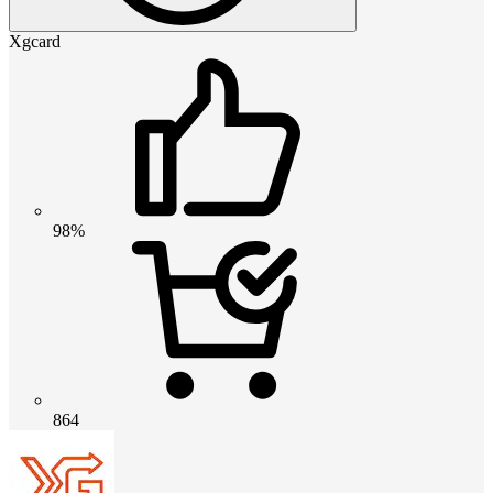
Xgcard
98%
864