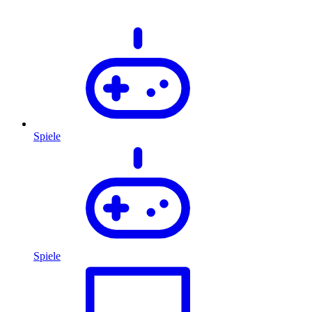
Spiele
Spiele