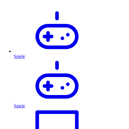
Spiele
Spiele