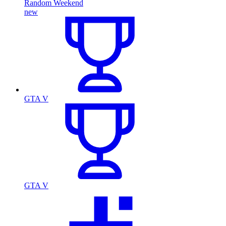
Random Weekend
new
GTA V
GTA V