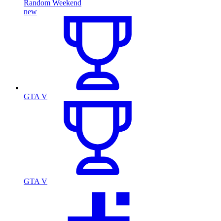
Random Weekend
new
GTA V
GTA V