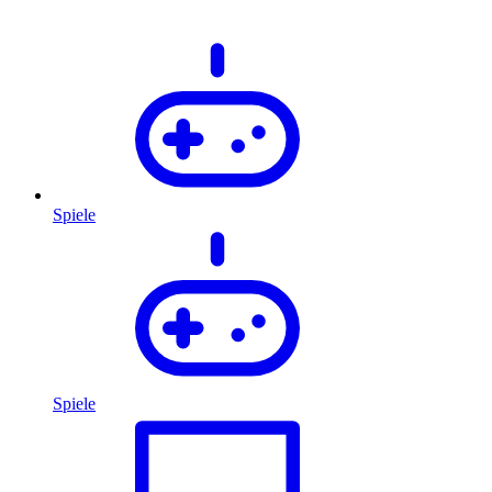
Spiele
Spiele