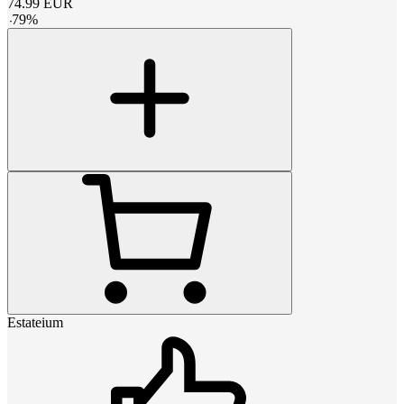
74.99
EUR
-
79
%
Estateium