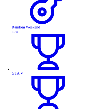
Random Weekend
new
GTA V