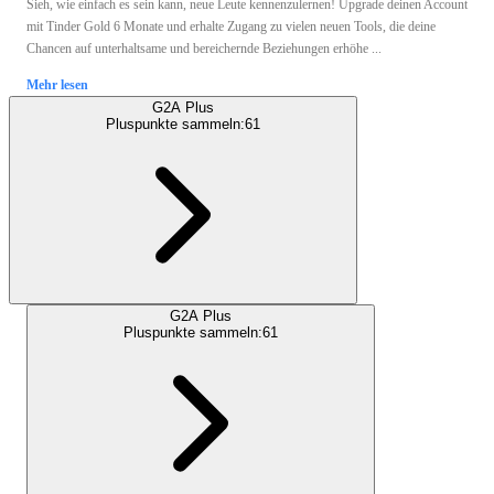
Sieh, wie einfach es sein kann, neue Leute kennenzulernen! Upgrade deinen Account
mit Tinder Gold 6 Monate und erhalte Zugang zu vielen neuen Tools, die deine
Chancen auf unterhaltsame und bereichernde Beziehungen erhöhe ...
Mehr lesen
G2A Plus
Pluspunkte sammeln:
61
G2A Plus
Pluspunkte sammeln:
61