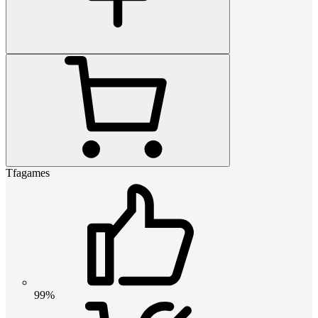
Tfagames
99%