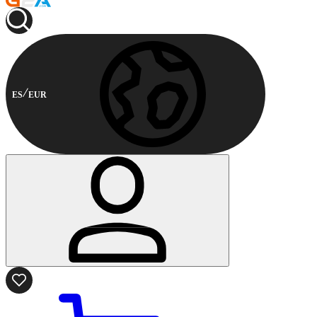
ES
EUR