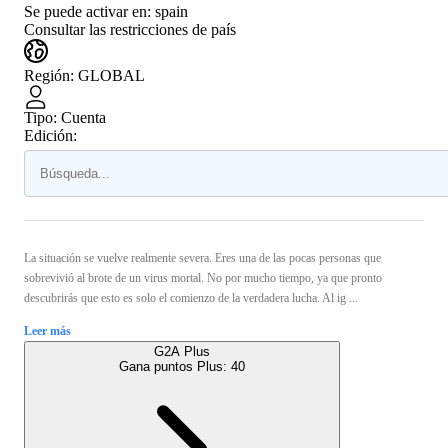
Se puede activar en:
spain
Consultar las restricciones de país
Región
:
GLOBAL
Tipo
:
Cuenta
Edición:
La situación se vuelve realmente severa. Eres una de las pocas personas que
sobrevivió al brote de un virus mortal. No por mucho tiempo, ya que pronto
descubrirás que esto es solo el comienzo de la verdadera lucha. Al ig ...
Leer más
G2A Plus
Gana puntos Plus:
40