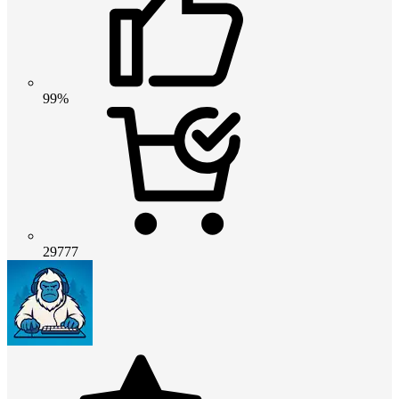
99%
29777