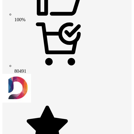
100%
80491