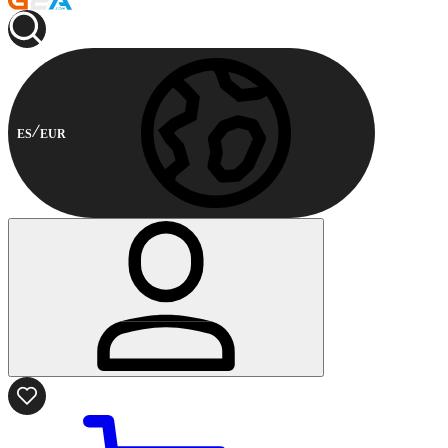
ES
EUR