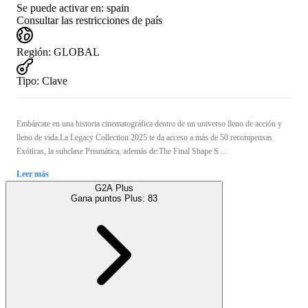
Se puede activar en:
spain
Consultar las restricciones de país
Región
:
GLOBAL
Tipo
:
Clave
Embárcate en una historia cinematográfica dentro de un universo lleno de acción y
lleno de vida.La Legacy Collection 2025 te da acceso a más de 50 recompensas
Exóticas, la subclase Prismática, además de:The Final Shape S ...
Leer más
G2A Plus
Gana puntos Plus:
83