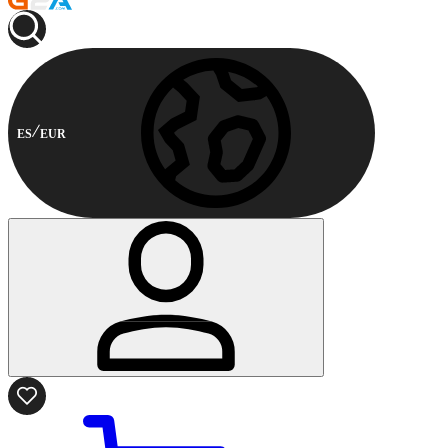
ES
EUR