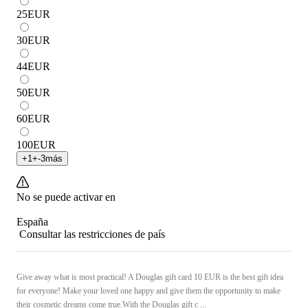
25
EUR
30
EUR
44
EUR
50
EUR
60
EUR
100
EUR
+
1
+
-3
más
No se puede activar en
España
Consultar las restricciones de país
Give away what is most practical! A Douglas gift card 10 EUR is the best gift idea
for everyone! Make your loved one happy and give them the opportunity to make
their cosmetic dreams come true.With the Douglas gift c ...