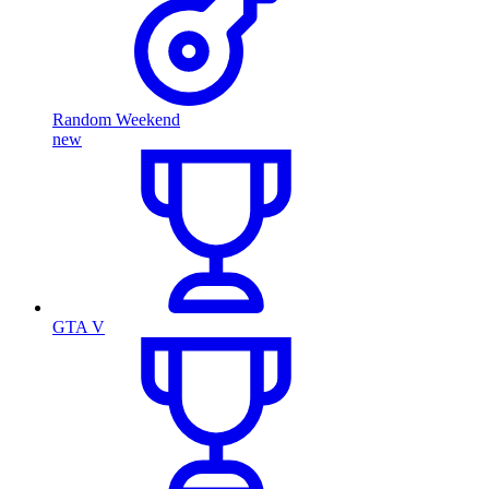
Random Weekend
new
GTA V