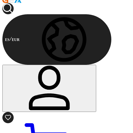
ES
EUR