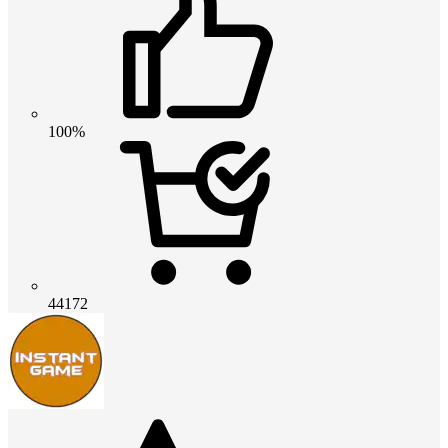
100%
44172