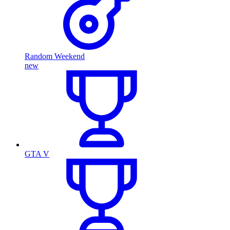
Random Weekend
new
GTA V