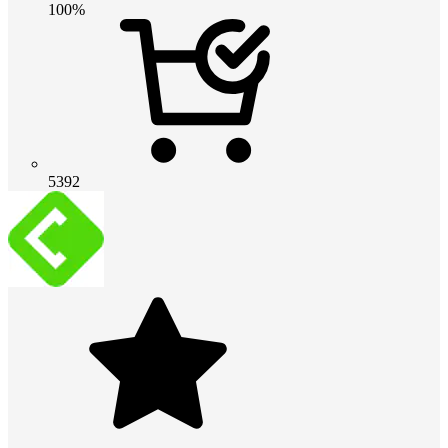
100%
5392