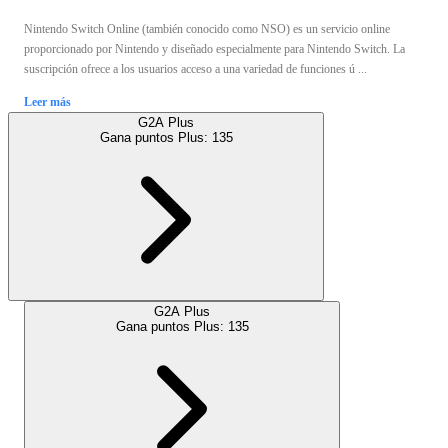
Nintendo Switch Online (también conocido como NSO) es un servicio online
proporcionado por Nintendo y diseñado especialmente para Nintendo Switch. La
suscripción ofrece a los usuarios acceso a una variedad de funciones ú ...
Leer más
G2A Plus
Gana puntos Plus:
135
G2A Plus
Gana puntos Plus:
135