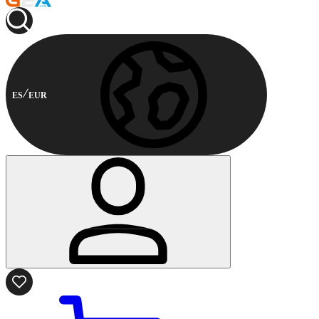
ES
EUR