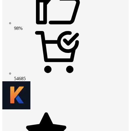
98%
54685