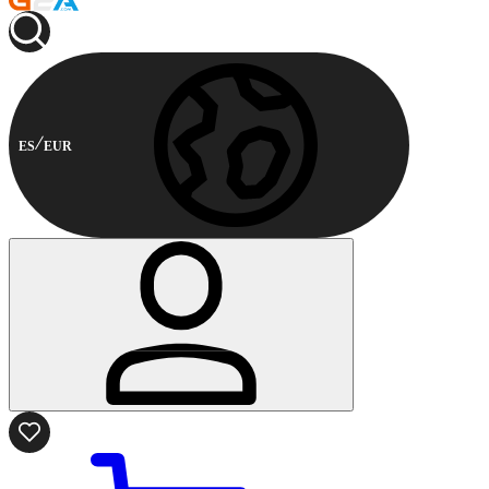
ES
EUR