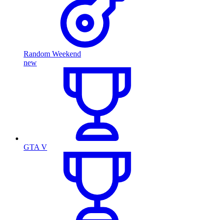
Random Weekend
new
GTA V