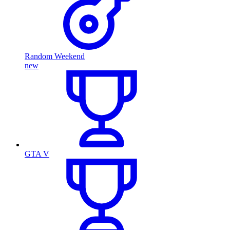
Random Weekend
new
GTA V