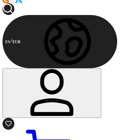
ES
EUR