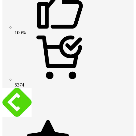
100%
5374