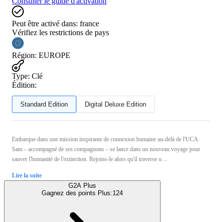
Consulter le guide d'activation
Peut être activé dans:
france
Vérifiez les restrictions de pays
Région
:
EUROPE
Type
:
Clé
Édition:
Standard Edition
Digital Deluxe Edition
Embarque dans une mission inspirante de connexion humaine au-delà de l'UCA.
Sam – accompagné de ses compagnons – se lance dans un nouveau voyage pour
sauver l'humanité de l'extinction. Rejoins-le alors qu'il traverse u ...
Lire la suite
G2A Plus
Gagnez des points Plus:
124