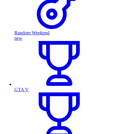
Random Weekend
new
GTA V