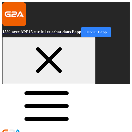
15% avec APP15 sur le 1er achat dans l’app
Ouvrir l’app