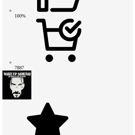
100%
7887