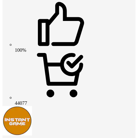
100%
44077