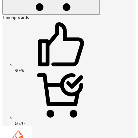
Linqappcards
90%
6670