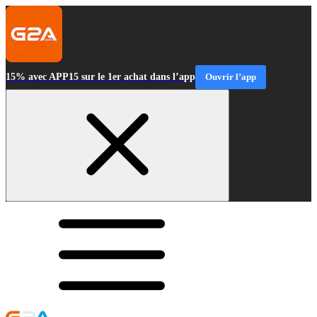
15% avec APP15 sur le 1er achat dans l’app
Ouvrir l’app