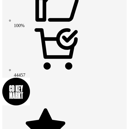
100%
44457