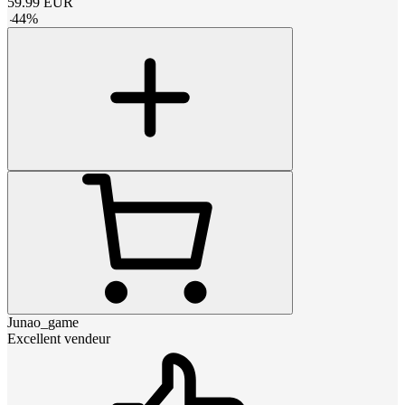
59.99
EUR
-
44
%
Junao_game
Excellent vendeur