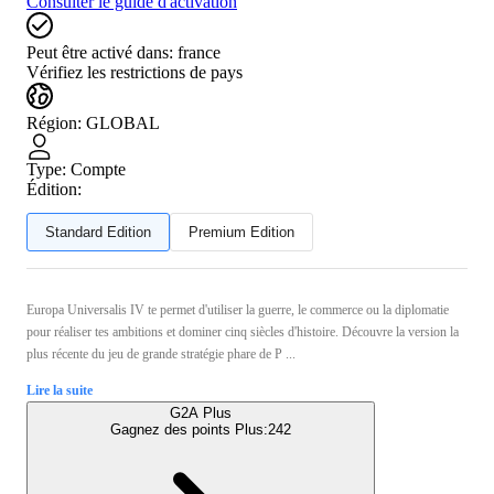
Consulter le guide d'activation
Peut être activé dans:
france
Vérifiez les restrictions de pays
Région
:
GLOBAL
Type
:
Compte
Édition:
Standard Edition
Premium Edition
Europa Universalis IV te permet d'utiliser la guerre, le commerce ou la diplomatie
pour réaliser tes ambitions et dominer cinq siècles d'histoire. Découvre la version la
plus récente du jeu de grande stratégie phare de P ...
Lire la suite
G2A Plus
Gagnez des points Plus:
242