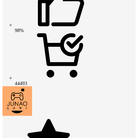
98%
44493