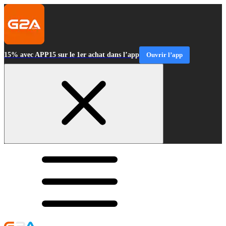
15% avec APP15 sur le 1er achat dans l’app
Ouvrir l’app