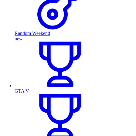
Random Weekend
new
GTA V