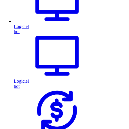
Logiciel
hot
Logiciel
hot