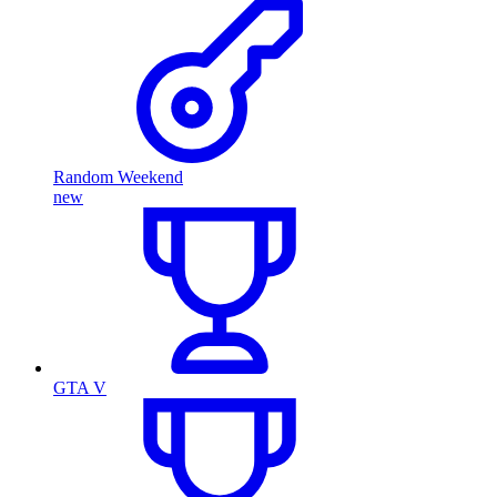
Random Weekend
new
GTA V