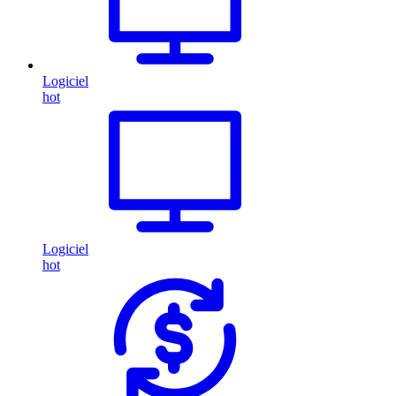
Logiciel
hot
Logiciel
hot