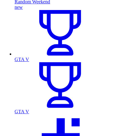
Random Weekend
new
GTA V
GTA V