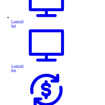
Logiciel
hot
Logiciel
hot