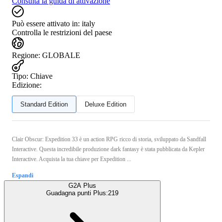
Consulta la guida di attivazione
Può essere attivato in:
italy
Controlla le restrizioni del paese
Regione
:
GLOBALE
Tipo
:
Chiave
Edizione:
Standard Edition
Deluxe Edition
Clair Obscur: Expedition 33 è un action RPG ricco di storia, sviluppato da Sandfall
Interactive. Questa incredibile produzione dark fantasy è stata pubblicata da Kepler
Interactive. Acquista la tua chiave per Expedition ...
Espandi
G2A Plus
Guadagna punti Plus:
219