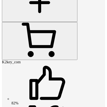
K2key_com
82%