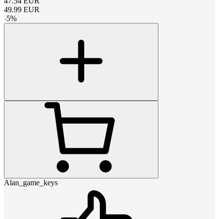
47.54
EUR
49.99
EUR
-
5
%
Alan_game_keys