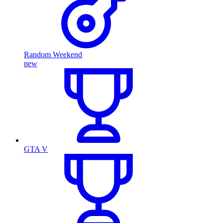
Random Weekend
new
GTA V