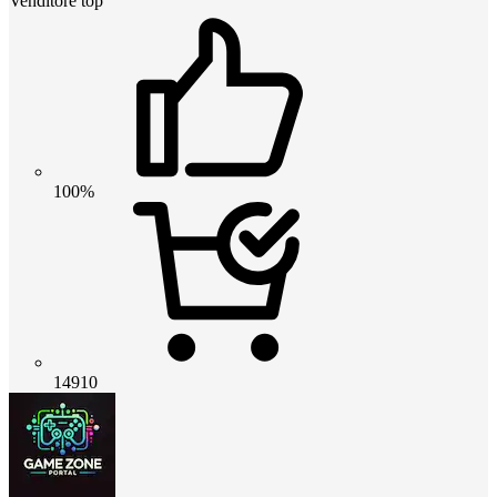
Venditore top
100%
14910