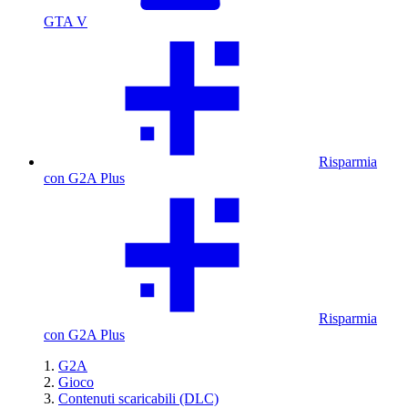
GTA V
Risparmia
con G2A Plus
Risparmia
con G2A Plus
G2A
Gioco
Contenuti scaricabili (DLC)