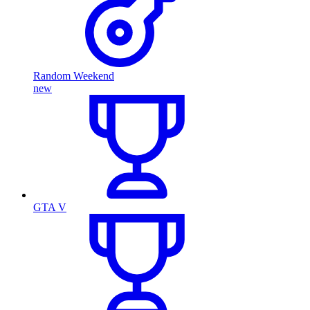
Random Weekend
new
GTA V