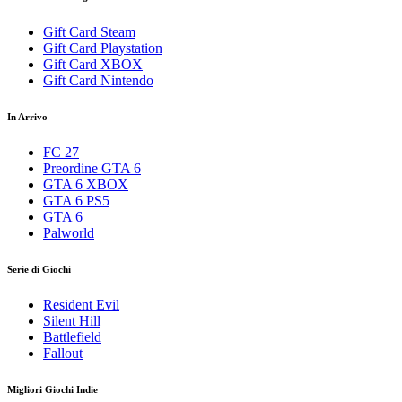
Gift Card Steam
Gift Card Playstation
Gift Card XBOX
Gift Card Nintendo
In Arrivo
FC 27
Preordine GTA 6
GTA 6 XBOX
GTA 6 PS5
GTA 6
Palworld
Serie di Giochi
Resident Evil
Silent Hill
Battlefield
Fallout
Migliori Giochi Indie