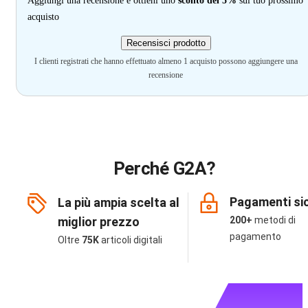
Aggiungi una recensione e ottieni uno
sconto del 5%
sul tuo prossimo
acquisto
Recensisci prodotto
I clienti registrati che hanno effettuato almeno 1 acquisto possono aggiungere una
recensione
Perché G2A?
Pagamenti sic
La più ampia scelta al
miglior prezzo
200+
metodi di
pagamento
Oltre
75K
articoli digitali