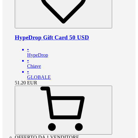
HypeDrop Gift Card 50 USD
•
HypeDrop
•
Chiave
•
GLOBALE
51.20
EUR
OFFERTO DA 1 VENDITORE