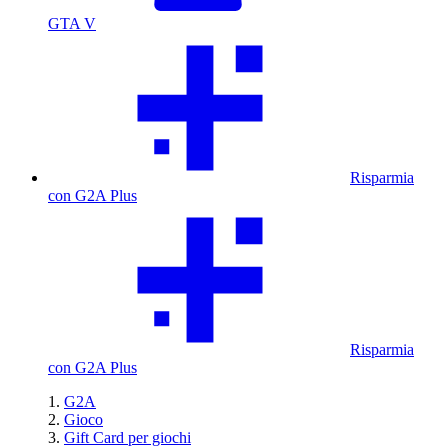
GTA V
Risparmia
con G2A Plus
Risparmia
con G2A Plus
G2A
Gioco
Gift Card per giochi