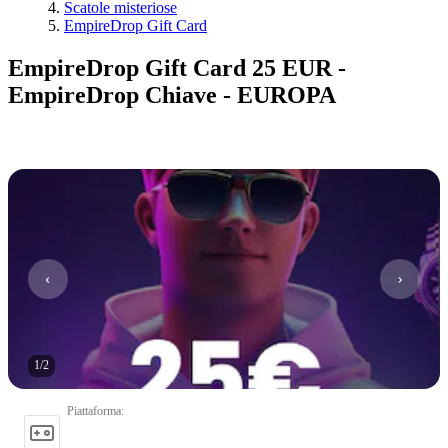
Scatole misteriose
EmpireDrop Gift Card
EmpireDrop Gift Card 25 EUR -
EmpireDrop Chiave - EUROPA
1
/
2
Piattaforma
: