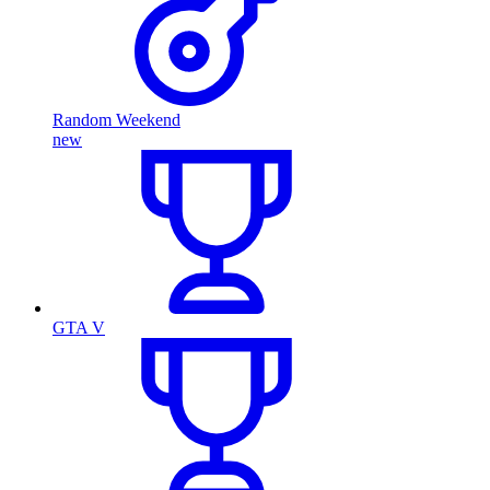
Random Weekend
new
GTA V