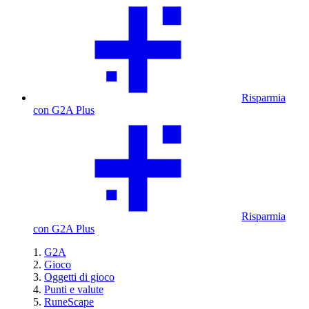
Risparmia
con G2A Plus
Risparmia
con G2A Plus
G2A
Gioco
Oggetti di gioco
Punti e valute
RuneScape