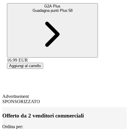
G2A Plus
Guadagna punti Plus:
58
16.99
EUR
Aggiungi al carrello
Advertisement
SPONSORIZZATO
Offerto da 2 venditori commerciali
Ordina per: