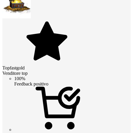
Topfastgold
Venditore top
100%
Feedback positivo