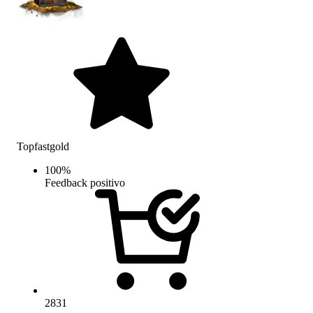
Topfastgold
100
%
Feedback positivo
2831