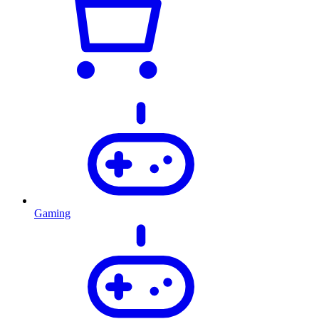
Gaming