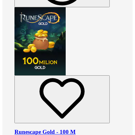
Runescape Gold - 100 M