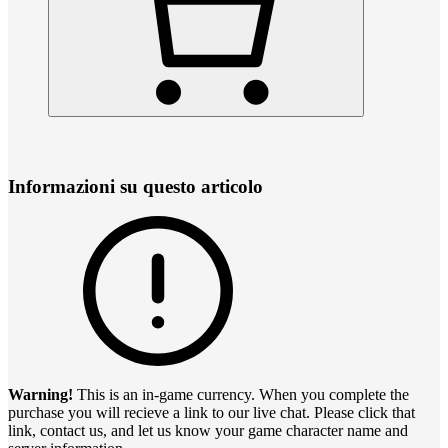
Informazioni su questo articolo
Warning!
This is an in-game currency. When you complete the
purchase you will recieve a link to our live chat. Please click that
link, contact us, and let us know your game character name and