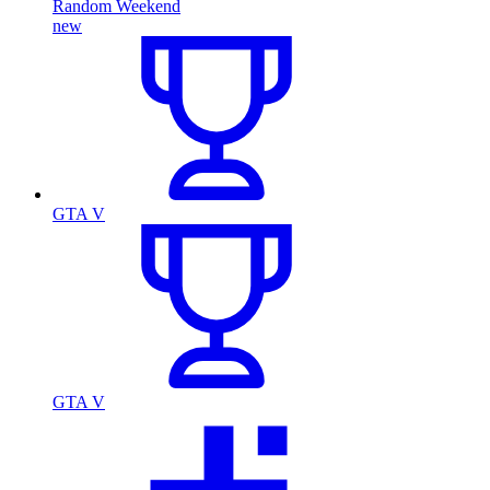
Random Weekend
new
GTA V
GTA V