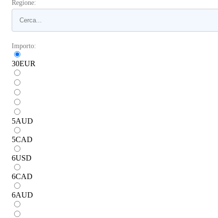
Regione:
Importo:
30
EUR
5
AUD
5
CAD
6
USD
6
CAD
6
AUD