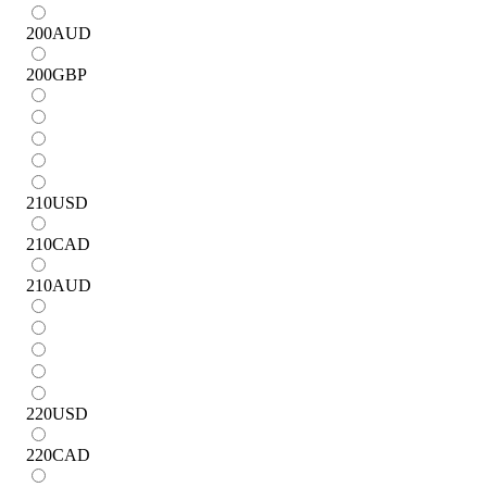
200
AUD
200
GBP
210
USD
210
CAD
210
AUD
220
USD
220
CAD