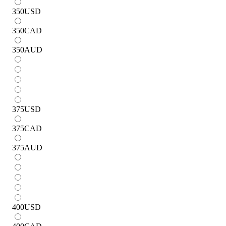
350
USD
350
CAD
350
AUD
375
USD
375
CAD
375
AUD
400
USD