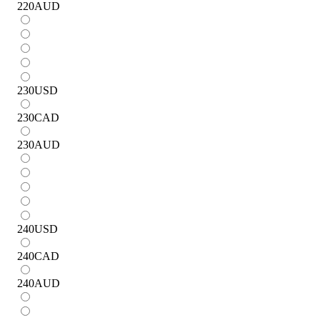
220
AUD
230
USD
230
CAD
230
AUD
240
USD
240
CAD
240
AUD