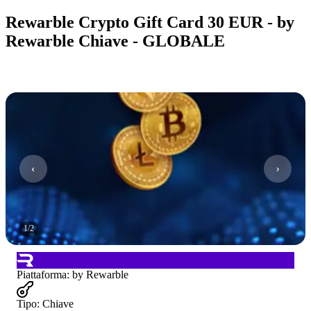
Rewarble Crypto Gift Card 30 EUR - by
Rewarble Chiave - GLOBALE
1
/
2
Piattaforma
:
by Rewarble
Tipo
:
Chiave