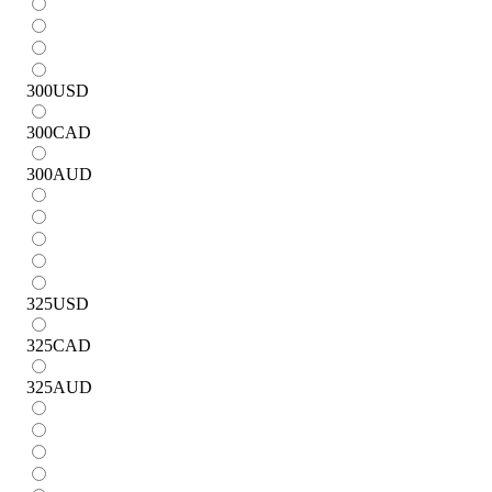
300
USD
300
CAD
300
AUD
325
USD
325
CAD
325
AUD