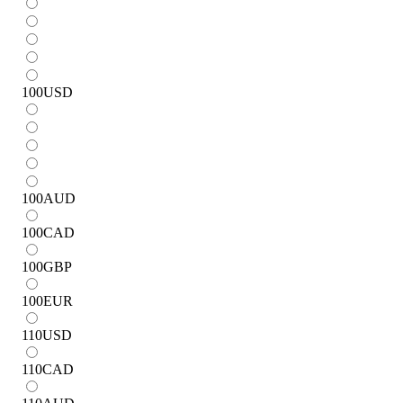
100
USD
100
AUD
100
CAD
100
GBP
100
EUR
110
USD
110
CAD