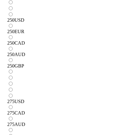
250
USD
250
EUR
250
CAD
250
AUD
250
GBP
275
USD
275
CAD
275
AUD