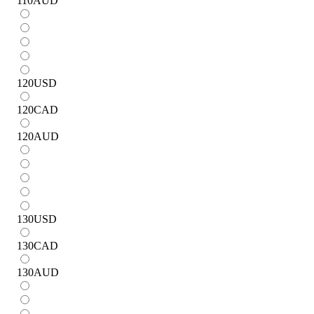
110
AUD
120
USD
120
CAD
120
AUD
130
USD
130
CAD
130
AUD