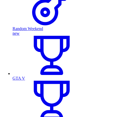
Random Weekend
new
GTA V