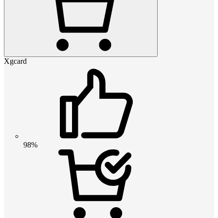
Xgcard
98%