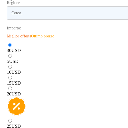
Regione:
Importo:
Miglior offerta
Ottimo prezzo
30
USD
5
USD
10
USD
15
USD
20
USD
25
USD