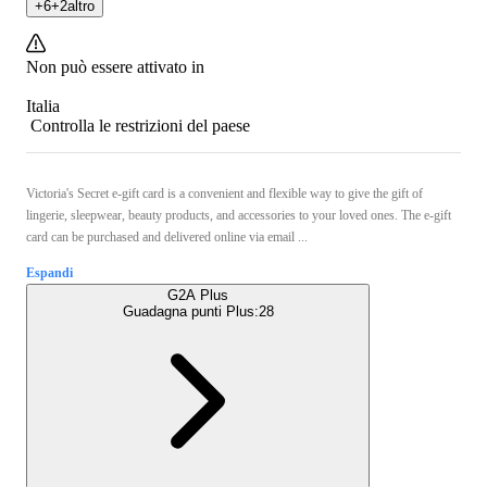
+
6
+
2
altro
Non può essere attivato in
Italia
Controlla le restrizioni del paese
Victoria's Secret e-gift card is a convenient and flexible way to give the gift of
lingerie, sleepwear, beauty products, and accessories to your loved ones. The e-gift
card can be purchased and delivered online via email ...
Espandi
G2A Plus
Guadagna punti Plus:
28