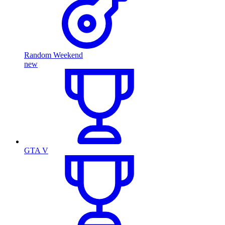
Random Weekend
new
GTA V