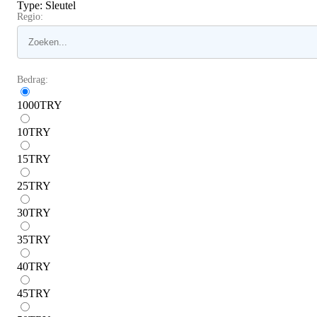
Type
:
Sleutel
Regio:
Bedrag:
1000
TRY
10
TRY
15
TRY
25
TRY
30
TRY
35
TRY
40
TRY
45
TRY