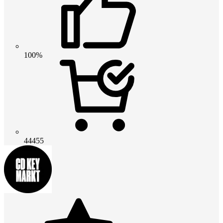
100%
44455