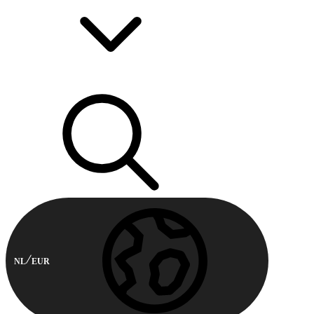
NL
EUR