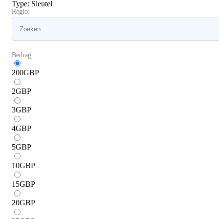
Type
:
Sleutel
Regio:
Bedrag:
200
GBP
2
GBP
3
GBP
4
GBP
5
GBP
10
GBP
15
GBP
20
GBP