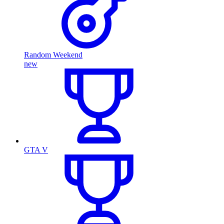
Random Weekend
new
GTA V