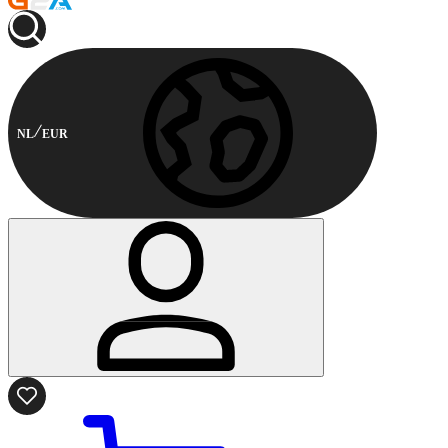
NL
EUR