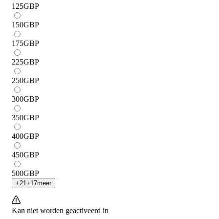
125
GBP
150
GBP
175
GBP
225
GBP
250
GBP
300
GBP
350
GBP
400
GBP
450
GBP
500
GBP
+
21
+
17
meer
Kan niet worden geactiveerd in