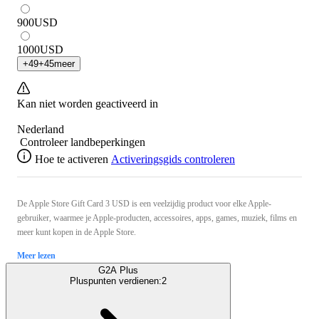
900
USD
1000
USD
+
49
+
45
meer
Kan niet worden geactiveerd in
Nederland
Controleer landbeperkingen
Hoe te activeren
Activeringsgids controleren
De Apple Store Gift Card 3 USD is een veelzijdig product voor elke Apple-
gebruiker, waarmee je Apple-producten, accessoires, apps, games, muziek, films en
meer kunt kopen in de Apple Store.
Meer lezen
G2A Plus
Pluspunten verdienen:
2