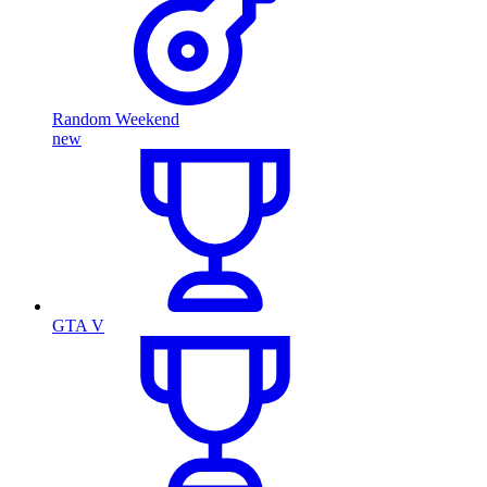
Random Weekend
new
GTA V