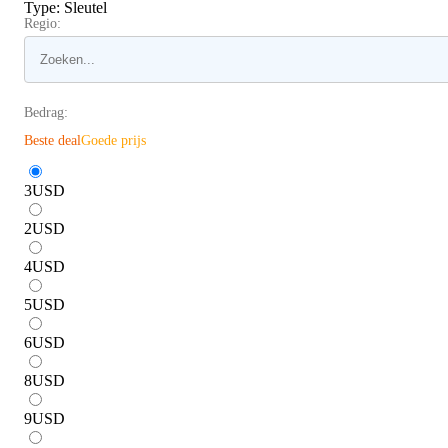
Type
:
Sleutel
Regio:
Bedrag:
Beste deal
Goede prijs
3
USD
2
USD
4
USD
5
USD
6
USD
8
USD
9
USD