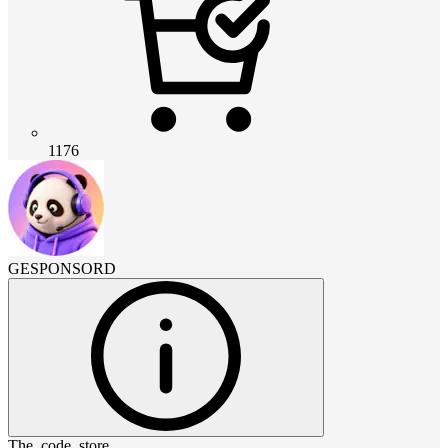
1176
GESPONSORD
The_code_store