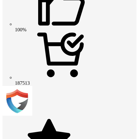
100%
187513