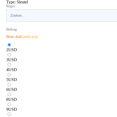
Type
:
Sleutel
Regio:
Bedrag:
Beste deal
Goede prijs
2
USD
3
USD
4
USD
5
USD
6
USD
8
USD
9
USD