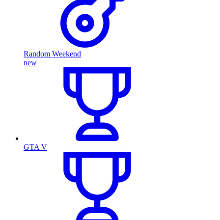
Random Weekend
new
GTA V