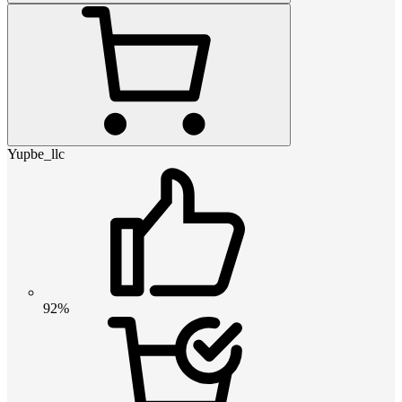
Yupbe_llc
92%