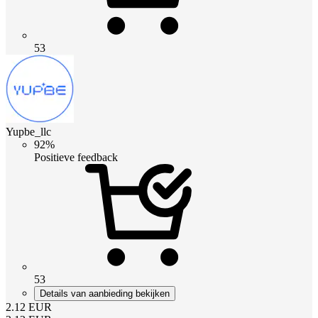
53
Yupbe_llc
92%
Positieve feedback
53
Details van aanbieding bekijken
2.12
EUR