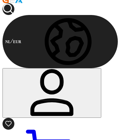
NL
EUR