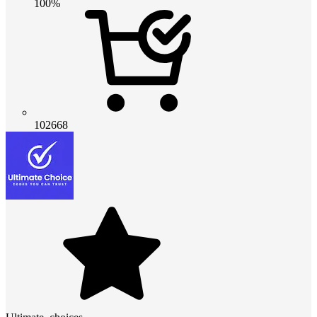
100%
102668