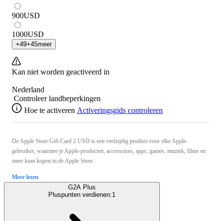
900
USD
1000
USD
+
49
+
45
meer
Kan niet worden geactiveerd in
Nederland
Controleer landbeperkingen
Hoe te activeren
Activeringsgids controleren
De Apple Store Gift Card 2 USD is een veelzijdig product voor elke Apple-
gebruiker, waarmee je Apple-producten, accessoires, apps, games, muziek, films en
meer kunt kopen in de Apple Store.
Meer lezen
G2A Plus
Pluspunten verdienen:
1