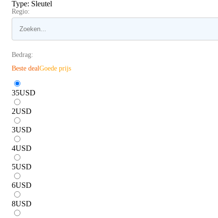
Type
:
Sleutel
Regio:
Bedrag:
Beste deal
Goede prijs
35
USD
2
USD
3
USD
4
USD
5
USD
6
USD
8
USD