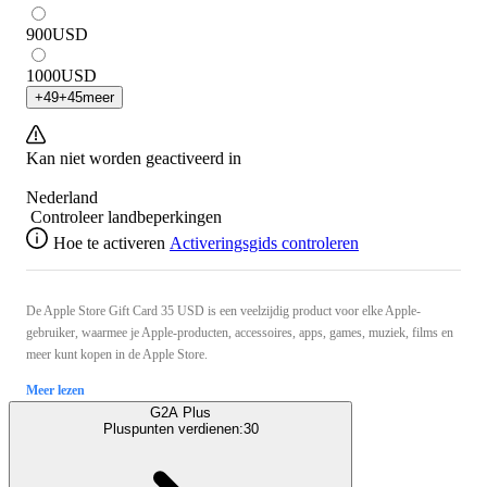
900
USD
1000
USD
+
49
+
45
meer
Kan niet worden geactiveerd in
Nederland
Controleer landbeperkingen
Hoe te activeren
Activeringsgids controleren
De Apple Store Gift Card 35 USD is een veelzijdig product voor elke Apple-
gebruiker, waarmee je Apple-producten, accessoires, apps, games, muziek, films en
meer kunt kopen in de Apple Store.
Meer lezen
G2A Plus
Pluspunten verdienen:
30