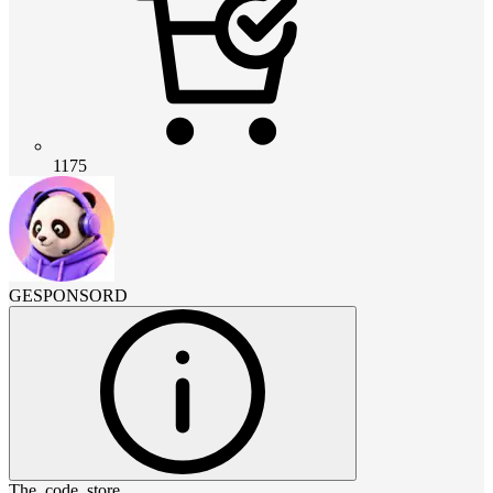
1175
GESPONSORD
The_code_store