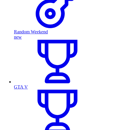
Random Weekend
new
GTA V