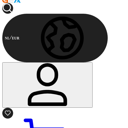
NL
EUR