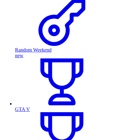
Random Weekend
new
GTA V