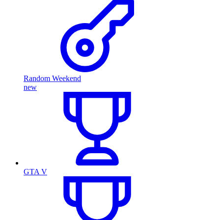
Random Weekend
new
GTA V