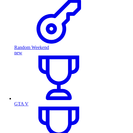
Random Weekend
new
GTA V