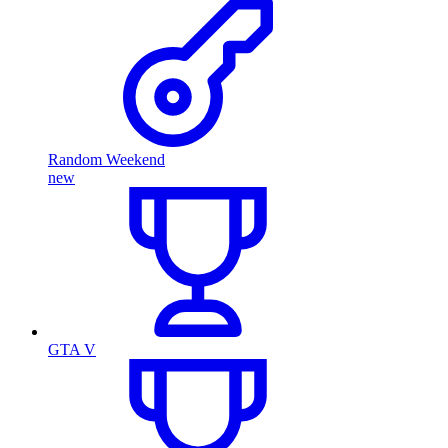
Random Weekend
new
GTA V