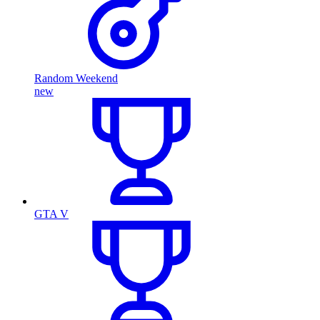
Random Weekend
new
GTA V