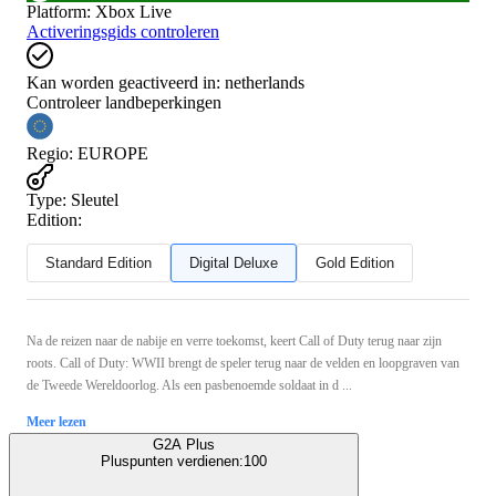
Platform
:
Xbox Live
Activeringsgids controleren
Kan worden geactiveerd in:
netherlands
Controleer landbeperkingen
Regio
:
EUROPE
Type
:
Sleutel
Edition:
Standard Edition
Digital Deluxe
Gold Edition
Na de reizen naar de nabije en verre toekomst, keert Call of Duty terug naar zijn
roots. Call of Duty: WWII brengt de speler terug naar de velden en loopgraven van
de Tweede Wereldoorlog. Als een pasbenoemde soldaat in d ...
Meer lezen
G2A Plus
Pluspunten verdienen:
100