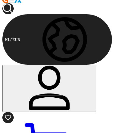
NL
EUR