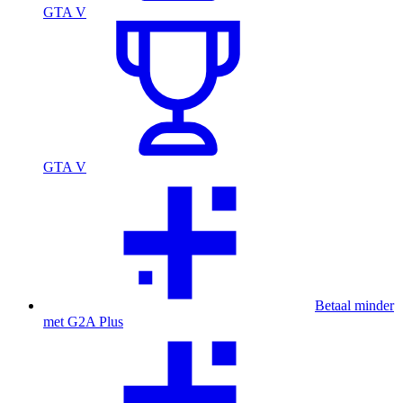
GTA V
GTA V
Betaal minder
met G2A Plus