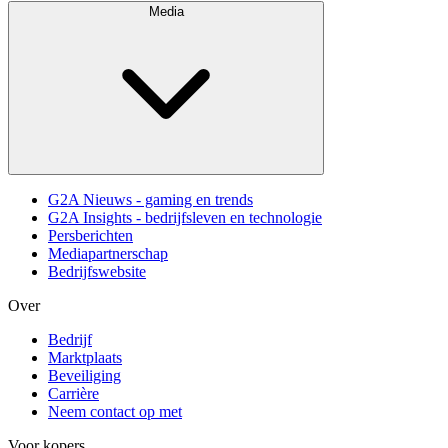
Media
G2A Nieuws - gaming en trends
G2A Insights - bedrijfsleven en technologie
Persberichten
Mediapartnerschap
Bedrijfswebsite
Over
Bedrijf
Marktplaats
Beveiliging
Carrière
Neem contact op met
Voor kopers