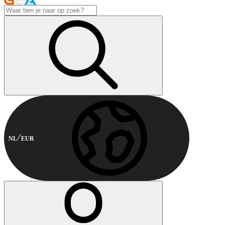
NL
EUR