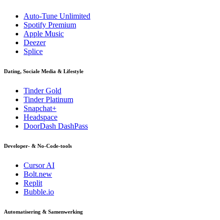
Auto-Tune Unlimited
Spotify Premium
Apple Music
Deezer
Splice
Dating, Sociale Media & Lifestyle
Tinder Gold
Tinder Platinum
Snapchat+
Headspace
DoorDash DashPass
Developer- & No-Code-tools
Cursor AI
Bolt.new
Replit
Bubble.io
Automatisering & Samenwerking