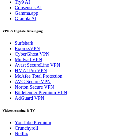
Try9 AI
Consensus AI
Gamma.app
Granola AI
VPN & Digitale Beveiliging
Surfshark
ExpressVPN
CyberGhost VPN
Mullvad VPN
Avast SecureLine VPN
HMA! Pro VPN
McAfee Total Protection
AVG Secure VPN
Norton Secure VPN
Bitdefender Premium VPN
AdGuard VPN
Videostreaming & TV
YouTube Premium
Crunchyroll
Netflix