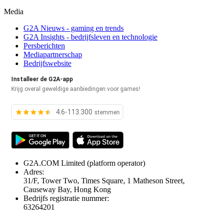
Media
G2A Nieuws - gaming en trends
G2A Insights - bedrijfsleven en technologie
Persberichten
Mediapartnerschap
Bedrijfswebsite
Installeer de G2A-app
Krijg overal geweldige aanbiedingen voor games!
4.6-113.300
stemmen
G2A.COM Limited
(platform operator)
Adres:
31/F, Tower Two, Times Square, 1 Matheson Street,
Causeway Bay, Hong Kong
Bedrijfs registratie nummer:
63264201