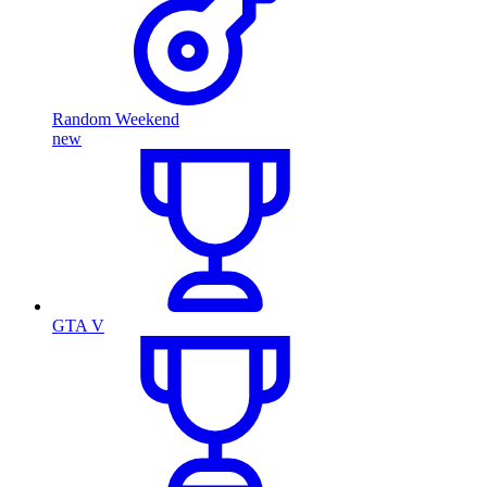
Random Weekend
new
GTA V