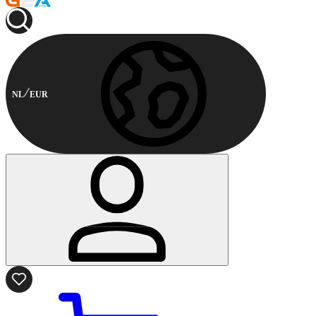
NL
EUR