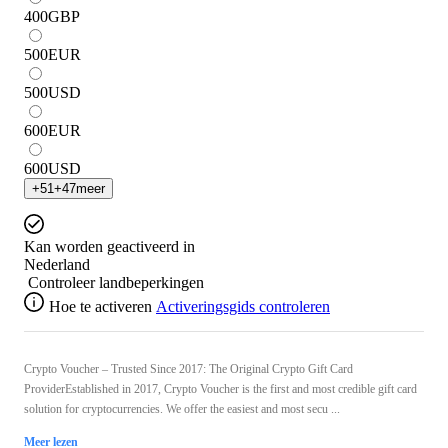
400
GBP
500
EUR
500
USD
600
EUR
600
USD
+
51
+
47
meer
Kan worden geactiveerd in
Nederland
Controleer landbeperkingen
Hoe te activeren
Activeringsgids controleren
Crypto Voucher – Trusted Since 2017: The Original Crypto Gift Card
ProviderEstablished in 2017, Crypto Voucher is the first and most credible gift card
solution for cryptocurrencies. We offer the easiest and most secu ...
Meer lezen