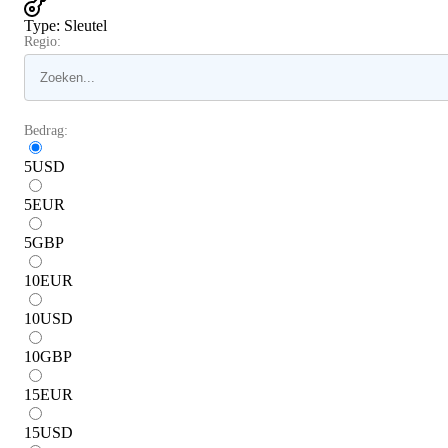
Type
:
Sleutel
Regio:
Bedrag:
5
USD
5
EUR
5
GBP
10
EUR
10
USD
10
GBP
15
EUR
15
USD