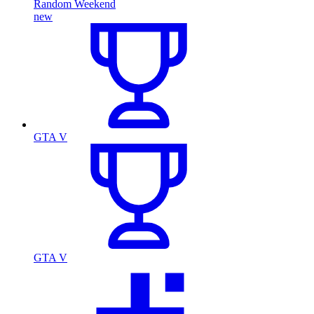
Random Weekend
new
GTA V
GTA V