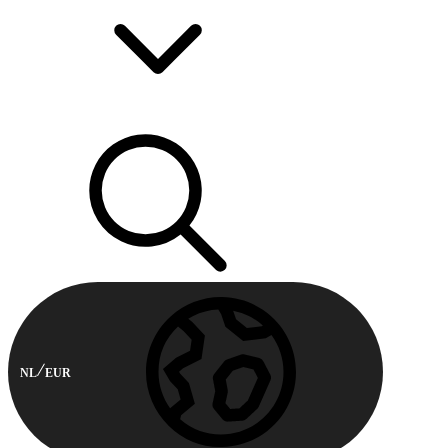
NL
EUR