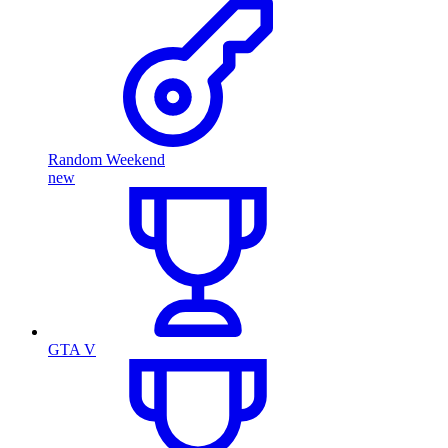
Random Weekend
new
GTA V