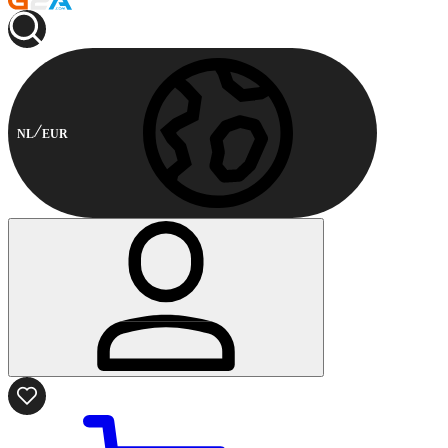
NL
EUR