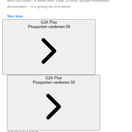
beste wat Disney+ te bieden heeft! Films, tv-series, speciale evenementen,
documentaires – er is genoeg om uit te kiezen.
Meer lezen
G2A Plus
Pluspunten verdienen:
50
G2A Plus
Pluspunten verdienen:
50