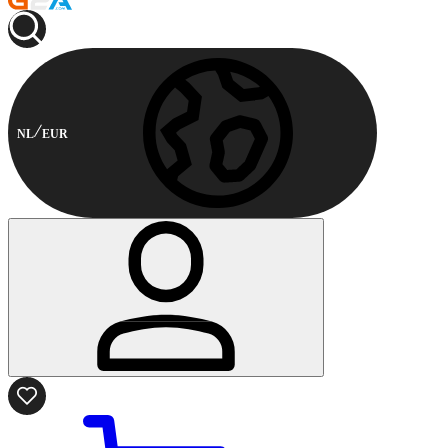
NL
EUR