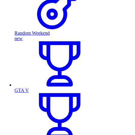
Random Weekend
new
GTA V