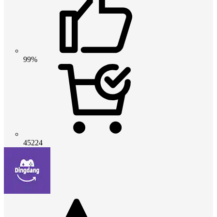
99%
45224