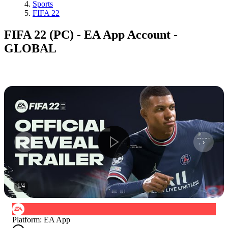
Sports
FIFA 22
FIFA 22 (PC) - EA App Account -
GLOBAL
1
/
4
Platform
:
EA App