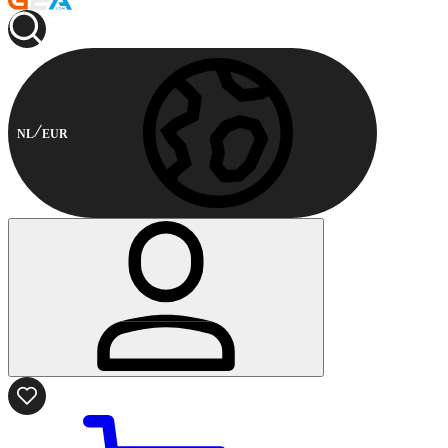
NL
EUR