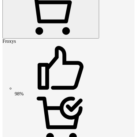
Froxys
98%