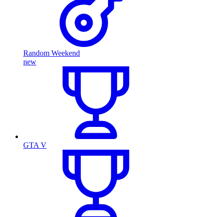
Random Weekend
new
GTA V