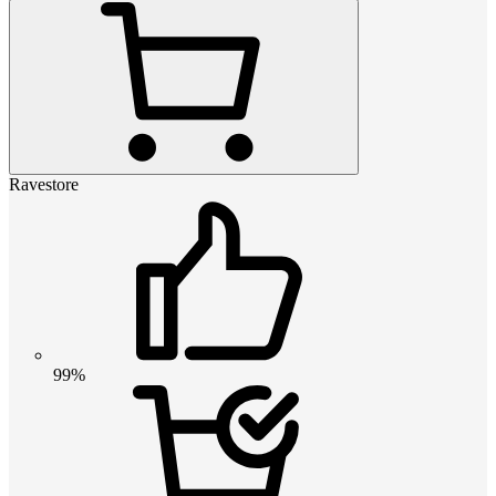
Ravestore
99%