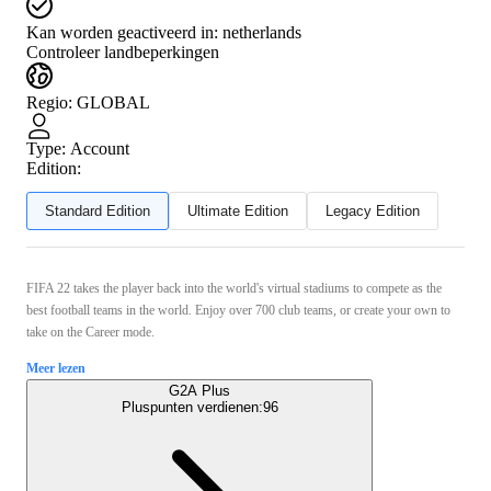
Kan worden geactiveerd in:
netherlands
Controleer landbeperkingen
Regio
:
GLOBAL
Type
:
Account
Edition:
Standard Edition
Ultimate Edition
Legacy Edition
FIFA 22 takes the player back into the world's virtual stadiums to compete as the
best football teams in the world. Enjoy over 700 club teams, or create your own to
take on the Career mode.
Meer lezen
G2A Plus
Pluspunten verdienen:
96