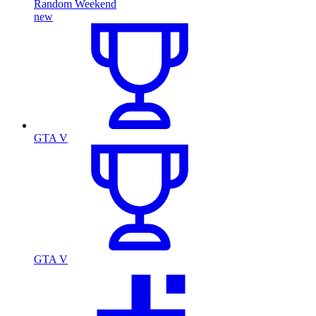
Random Weekend
new
GTA V
GTA V