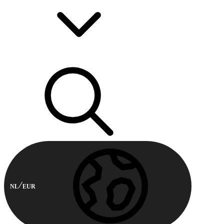
NL
EUR