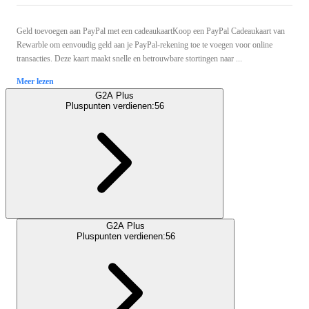
Geld toevoegen aan PayPal met een cadeaukaartKoop een PayPal Cadeaukaart van
Rewarble om eenvoudig geld aan je PayPal-rekening toe te voegen voor online
transacties. Deze kaart maakt snelle en betrouwbare stortingen naar ...
Meer lezen
G2A Plus
Pluspunten verdienen:
56
G2A Plus
Pluspunten verdienen:
56