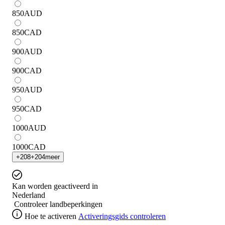
850
AUD
850
CAD
900
AUD
900
CAD
950
AUD
950
CAD
1000
AUD
1000
CAD
+
208
+
204
meer
Kan worden geactiveerd in
Nederland
Controleer landbeperkingen
Hoe te activeren
Activeringsgids controleren