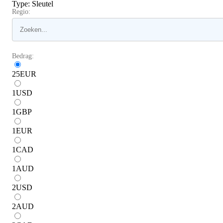
Type
:
Sleutel
Regio:
Bedrag:
25
EUR
1
USD
1
GBP
1
EUR
1
CAD
1
AUD
2
USD
2
AUD