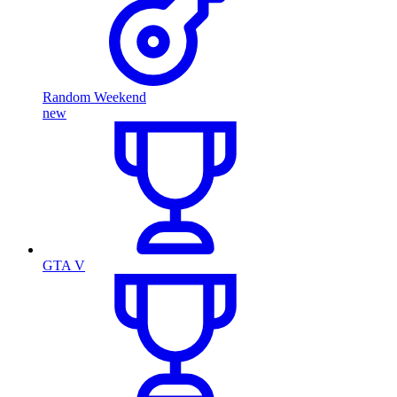
Random Weekend
new
GTA V